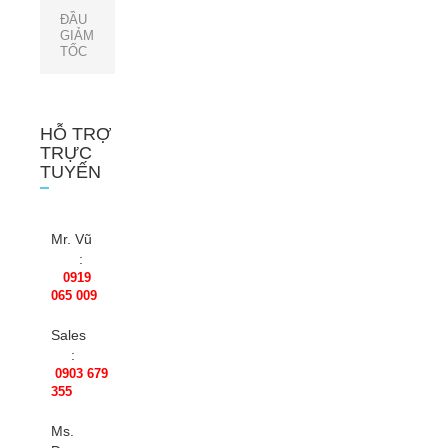
ĐẦU
GIẢM
TỐC
HỖ TRỢ
TRỰC
TUYẾN
Mr. Vũ
:
0919
065 009
Sales
:
0903 679
355
Ms.