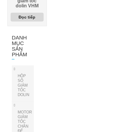
giảm tốc
dolin VHM
Đọc tiếp
DANH
MỤC
SẢN
PHẨM
HỘP
SỐ
GIẢM
TỐC
DOLIN
MOTOR
GIẢM
TỐC
CHÂN
ĐẾ