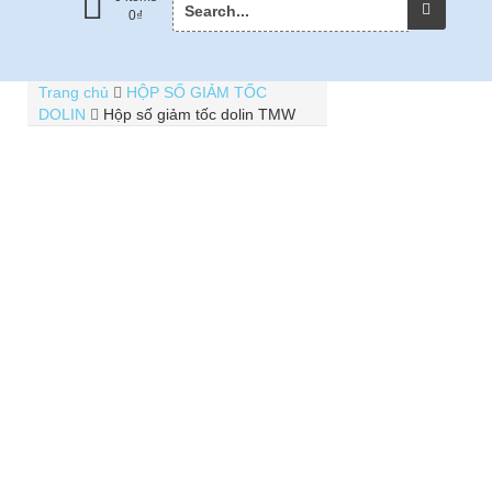
0
₫
for:
Trang chủ
HỘP SỐ GIẢM TỐC
DOLIN
Hộp số giảm tốc dolin TMW