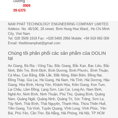
Dương :
0909
09 6375
NAM PHAT TECHNOLOGY ENGINEERING COMPANY LIMITED
Addess: No. 46/106, 18 street, Binh Hung Hoa Ward,, Ho Chi Minh
City, Viet Nam
Tel: 028 3509 1919 Fax: +028 5400 2956 Mobile: +84 919 065 009
Email: thietbinamphat@gmail.com
Chúng tôi phân phối các sản phẩm của DOLIN
tại
An Giang, Bà Rịa - Vũng Tàu, Bắc Giang, Bắc Kạn, Bạc Liêu, Bắc
Ninh, Bến Tre, Bình Định, Bình Dương, Bình Phước, Bình Thuận,
Cà Mau, Cao Bằng, Đắk Lắk, Đắk Nông, Điện Biên, Đồng Nai,
Đồng Tháp, Gia Lai, Hà Giang, Hà Nam, Hà Tĩnh, Hải Dương, Hậu
Giang, Hòa Bình, Hưng Yên, Khánh Hòa, Kiên Giang, Kon Tum,
Lai Châu, Lâm Đồng, Lạng Sơn, Lào Cai, Long An, Nam Định,
Nghệ An, Ninh Bình, Ninh Thuận, Phú Thọ, Quảng Bình, Quảng
Nam, Quảng Ngãi, Quảng Ninh, Quảng Trị, Sóc Trăng, Sơn La,
Tây Ninh, Thái Bình, Thái Nguyên, Thanh Hóa, Thừa Thiên Huế,
Tiền Giang, Trà Vinh, Tuyên Quang, Vĩnh Long, Vĩnh Phúc, Yên
Bái, Phú Yên, Cần Thơ, Đà Nẵng, Hải Phòng, Hà Nội, TP HCM