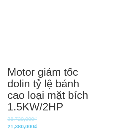
Motor giảm tốc
dolin tỷ lệ bánh
cao loại mặt bích
1.5KW/2HP
26,720,000
₫
Giá
Giá
21,380,000
₫