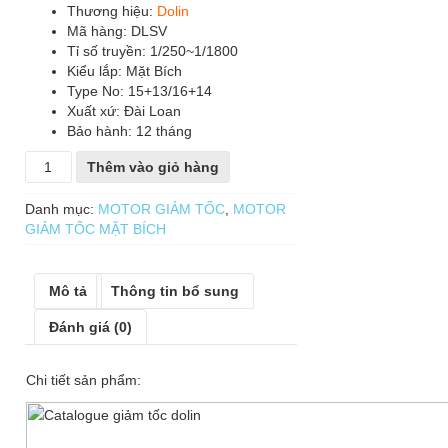
gốc
hiện
Thương hiệu:
Dolin
là:
tại
Mã hàng: DLSV
26,720,000₫.
là:
Tỉ số truyền: 1/250~1/1800
Kiểu lắp: Mặt Bích
21,380,000₫.
Type No: 15+13/16+14
Xuất xứ: Đài Loan
Bảo hành: 12 tháng
Motor
Thêm vào giỏ hàng
giảm
tốc
Danh mục:
MOTOR GIẢM TỐC
,
MOTOR
dolin
GIẢM TỐC MẶT BÍCH
tỷ
lệ
bánh
Mô tả
Thông tin bổ sung
cao
loại
Đánh giá (0)
mặt
bích
Chi tiết sản phẩm:
1.5KW/2HP
số
lượng