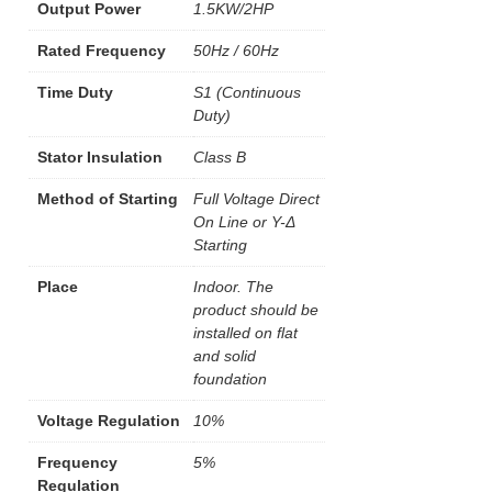
Output Power
1.5KW/2HP
Rated Frequency
50Hz / 60Hz
Time Duty
S1 (Continuous
Duty)
Stator Insulation
Class B
Method of Starting
Full Voltage Direct
On Line or Y-Δ
Starting
Place
Indoor. The
product should be
installed on flat
and solid
foundation
Voltage Regulation
10%
Frequency
5%
Regulation