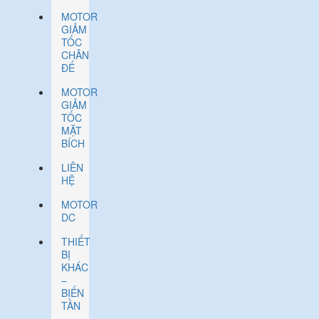
MOTOR
GIẢM
TỐC
CHÂN
ĐẾ
MOTOR
GIẢM
TỐC
MẶT
BÍCH
LIÊN
HỆ
MOTOR
DC
THIẾT
BỊ
KHÁC
–
BIẾN
TẦN