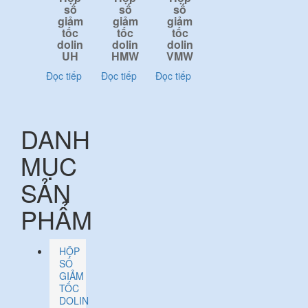
số
số
số
giảm
giảm
giảm
tốc
tốc
tốc
dolin
dolin
dolin
UH
HMW
VMW
Đọc tiếp
Đọc tiếp
Đọc tiếp
DANH
MỤC
SẢN
PHẨM
HỘP
SỐ
GIẢM
TỐC
DOLIN