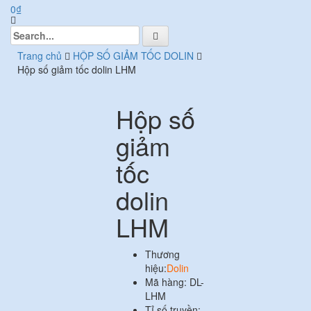
0
₫
Search
for:
Trang chủ
HỘP SỐ GIẢM TỐC DOLIN
Hộp số giảm tốc dolin LHM
Hộp số
giảm
tốc
dolin
LHM
Thương
hiệu:
Dolin
Mã hàng: DL-
LHM
Tỉ số truyền: