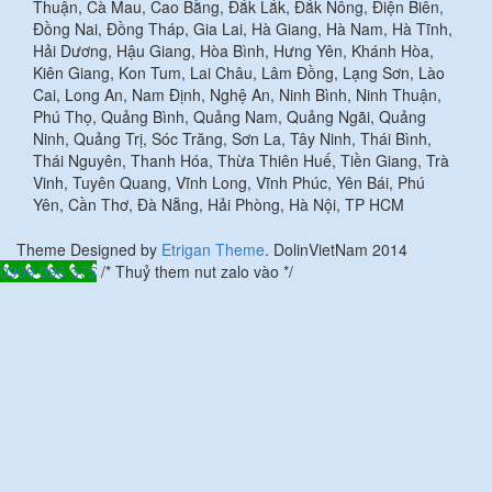
Thuận, Cà Mau, Cao Bằng, Đắk Lắk, Đắk Nông, Điện Biên,
Đồng Nai, Đồng Tháp, Gia Lai, Hà Giang, Hà Nam, Hà Tĩnh,
Hải Dương, Hậu Giang, Hòa Bình, Hưng Yên, Khánh Hòa,
Kiên Giang, Kon Tum, Lai Châu, Lâm Đồng, Lạng Sơn, Lào
Cai, Long An, Nam Định, Nghệ An, Ninh Bình, Ninh Thuận,
Phú Thọ, Quảng Bình, Quảng Nam, Quảng Ngãi, Quảng
Ninh, Quảng Trị, Sóc Trăng, Sơn La, Tây Ninh, Thái Bình,
Thái Nguyên, Thanh Hóa, Thừa Thiên Huế, Tiền Giang, Trà
Vinh, Tuyên Quang, Vĩnh Long, Vĩnh Phúc, Yên Bái, Phú
Yên, Cần Thơ, Đà Nẵng, Hải Phòng, Hà Nội, TP HCM
Theme Designed by
Etrigan Theme
.
DolinVietNam 2014
0909 096 375
/* Thuỷ them nut zalo vào */