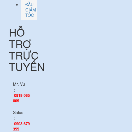
ĐẦU
GIẢM
TỐC
HỖ
TRỢ
TRỰC
TUYẾN
Mr. Vũ
:
0919 065
009
Sales
:
0903 679
355