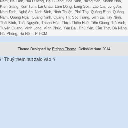
Nam, Hà Tĩnh, Hải Dương, Hậu Giang, Hòa Bình, Hưng Yên, Khánh Hòa,
Kiên Giang, Kon Tum, Lai Châu, Lâm Đồng, Lạng Sơn, Lào Cai, Long An,
Nam Định, Nghệ An, Ninh Bình, Ninh Thuận, Phú Thọ, Quảng Bình, Quảng
Nam, Quảng Ngãi, Quảng Ninh, Quảng Trị, Sóc Trăng, Sơn La, Tây Ninh,
Thái Bình, Thái Nguyên, Thanh Hóa, Thừa Thiên Huế, Tiền Giang, Trà Vinh,
Tuyên Quang, Vĩnh Long, Vĩnh Phúc, Yên Bái, Phú Yên, Cần Thơ, Đà Nẵng,
Hải Phòng, Hà Nội, TP HCM
Theme Designed by
Etrigan Theme
.
DolinVietNam 2014
/* Thuỷ them nut zalo vào */