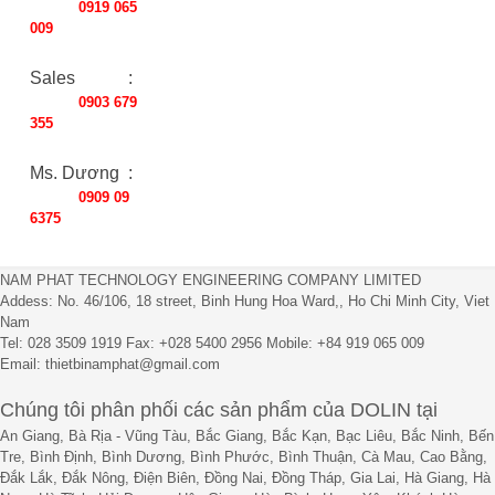
0919 065
009
Sales :
0903 679
355
Ms. Dương :
0909 09
6375
NAM PHAT TECHNOLOGY ENGINEERING COMPANY LIMITED
Addess: No. 46/106, 18 street, Binh Hung Hoa Ward,, Ho Chi Minh City, Viet
Nam
Tel: 028 3509 1919 Fax: +028 5400 2956 Mobile: +84 919 065 009
Email: thietbinamphat@gmail.com
Chúng tôi phân phối các sản phẩm của DOLIN tại
An Giang, Bà Rịa - Vũng Tàu, Bắc Giang, Bắc Kạn, Bạc Liêu, Bắc Ninh, Bến
Tre, Bình Định, Bình Dương, Bình Phước, Bình Thuận, Cà Mau, Cao Bằng,
Đắk Lắk, Đắk Nông, Điện Biên, Đồng Nai, Đồng Tháp, Gia Lai, Hà Giang, Hà