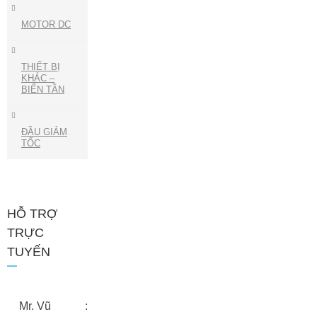
MOTOR DC
THIẾT BỊ
KHÁC –
BIẾN TẦN
ĐẦU GIẢM
TỐC
HỖ TRỢ
TRỰC
TUYẾN
Mr. Vũ :