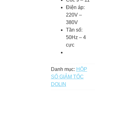
Điện áp:
220V –
380V
Tần số:
50Hz – 4
cực
Danh mục:
HỘP
SỐ GIẢM TỐC
DOLIN