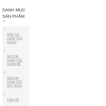
DANH MỤC
SẢN PHẨM
HỘP SỐ
GIẢM TỐC
DOLIN
MOTOR
GIẢM TỐC
CHÂN ĐẾ
MOTOR
GIẢM TỐC
MẶT BÍCH
LIÊN HỆ