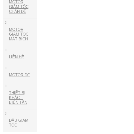
MOTOR
GIẢM TỐC
CHÂN ĐẾ
MOTOR
GIẢM TỐC
MẶT BÍCH
LIÊN HỆ
MOTOR DC
THIẾT BỊ
KHÁC –
BIẾN TẦN
ĐẦU GIẢM
TỐC