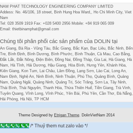
NAM PHAT TECHNOLOGY ENGINEERING COMPANY LIMITED
Addess: No. 46/106, 18 street, Binh Hung Hoa Ward,, Ho Chi Minh City, Viet
Nam
Tel: 028 3509 1919 Fax: +028 5400 2956 Mobile: +84 919 065 009
Email: thietbinamphat@gmail.com
Chúng tôi phân phối các sản phẩm của DOLIN tại
An Giang, Bà Rịa - Vũng Tàu, Bắc Giang, Bắc Kạn, Bạc Liêu, Bắc Ninh, Bến
Tre, Bình Định, Bình Dương, Bình Phước, Bình Thuận, Cà Mau, Cao Bằng,
Đắk Lắk, Đắk Nông, Điện Biên, Đồng Nai, Đồng Tháp, Gia Lai, Hà Giang, Hà
Nam, Hà Tĩnh, Hải Dương, Hậu Giang, Hòa Bình, Hưng Yên, Khánh Hòa,
Kiên Giang, Kon Tum, Lai Châu, Lâm Đồng, Lạng Sơn, Lào Cai, Long An,
Nam Định, Nghệ An, Ninh Bình, Ninh Thuận, Phú Thọ, Quảng Bình, Quảng
Nam, Quảng Ngãi, Quảng Ninh, Quảng Trị, Sóc Trăng, Sơn La, Tây Ninh,
Thái Bình, Thái Nguyên, Thanh Hóa, Thừa Thiên Huế, Tiền Giang, Trà Vinh,
Tuyên Quang, Vĩnh Long, Vĩnh Phúc, Yên Bái, Phú Yên, Cần Thơ, Đà Nẵng,
Hải Phòng, Hà Nội, TP HCM
Theme Designed by
Etrigan Theme
.
DolinVietNam 2014
0909 096 375
/* Thuỷ them nut zalo vào */