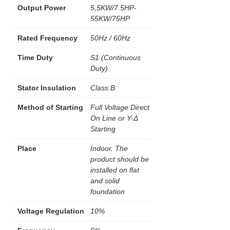
Output Power
5,5KW/7.5HP-
55KW/75HP
Rated Frequency
50Hz / 60Hz
Time Duty
S1 (Continuous
Duty)
Stator Insulation
Class B
Method of Starting
Full Voltage Direct
On Line or Y-Δ
Starting
Place
Indoor. The
product should be
installed on flat
and solid
foundation
Voltage Regulation
10%