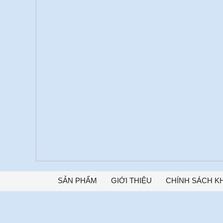
Skip
SẢN PHẨM
GIỚI THIỆU
CHÍNH SÁCH K
to
content