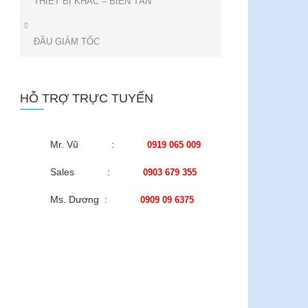
THIẾT BỊ KHÁC – BIẾN TẦN
ĐẦU GIẢM TỐC
HỖ TRỢ TRỰC TUYẾN
Mr. Vũ :
0919 065 009
Sales :
0903 679 355
Ms. Dương :
0909 09 6375